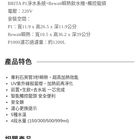
BRITA P1淨水系統+Rewatt瞬熱飲水機+觸控龍頭
電壓：220V
安裝空間：
P1：寬11.9 x 高26.5 x 深11.9公分
Rewatt瞬熱：寬10.5 x 高36.2 x 深39公分
P1000濾芯過濾量：約1200L
產品特色
專利石英管3秒瞬熱，超高加熱效能
UV紫外線殺菌燈，加熱前再淨化
前置+生飲+去水垢 一芯完成
智能觸控龍頭 安全便利
安全鎖
濾心更換提示
5種水溫
4段水量 (150/300/500/999ml)