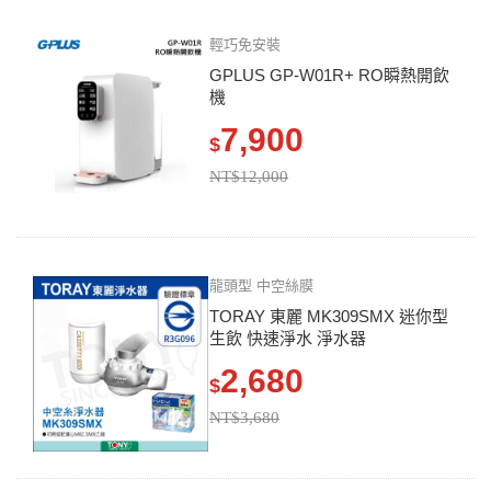
輕巧免安裝
GPLUS GP-W01R+ RO瞬熱開飲
機
7,900
$
NT$12,000
龍頭型 中空絲膜
TORAY 東麗 MK309SMX 迷你型
生飲 快速淨水 淨水器
2,680
$
NT$3,680