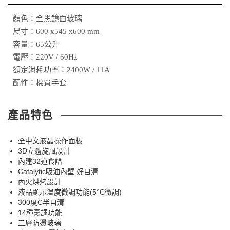
顏色：全黑鏡面玻璃
尺寸：600 x545 x600 mm
容量：65公升
電壓：220V / 60Hz
額定消耗功率：2400W / 11A
配件：棉質手套
產品特色
全中文液晶操作面板
3D立體旋風設計
內建32道食譜
Catalytic吸油內壁 好自清
內火烘烤設計
液晶顯示溫度微調功能(5°C微調)
300度C半自清
14種烹調功能
三層防燙玻璃