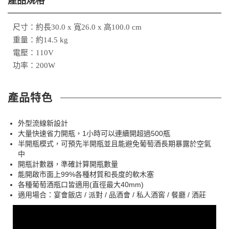
產品規格
尺寸：約長30.0 x 寬26.0 x 高100.0 cm
重量：約14.5 kg
電壓：110V
功率：200W
產品特色
外型流線新設計
大量快速省力開瓶，1小時可以連續開超過500瓶
半開瓶模式，可預先半開瓶並且能避免葡萄酒長期暴露於空氣
中
開瓶計數器，準確計算開瓶數量
能開啟市面上99%各種材質和長度的軟木塞
各種葡萄酒瓶口皆適用(直徑最大40mm)
適用場合：宴會飯店 / 派對 / 品酒會 / 私人酒窖 / 餐廳 / 酒莊