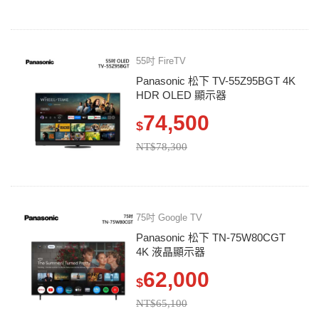
55吋 FireTV
Panasonic 松下 TV-55Z95BGT 4K
HDR OLED 顯示器
74,500
$
NT$78,300
75吋 Google TV
Panasonic 松下 TN-75W80CGT
4K 液晶顯示器
62,000
$
NT$65,100