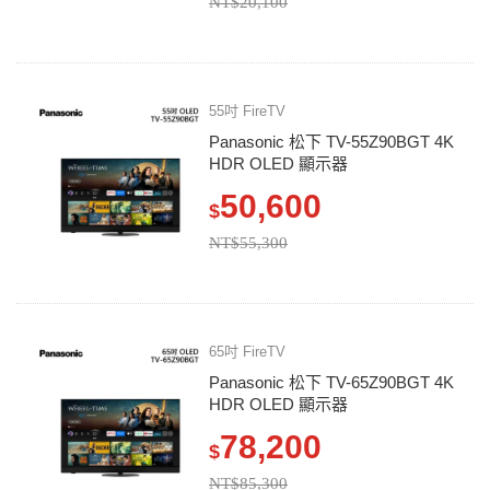
NT$20,100
55吋 FireTV
Panasonic 松下 TV-55Z90BGT 4K
HDR OLED 顯示器
50,600
$
NT$55,300
65吋 FireTV
Panasonic 松下 TV-65Z90BGT 4K
HDR OLED 顯示器
78,200
$
NT$85,300