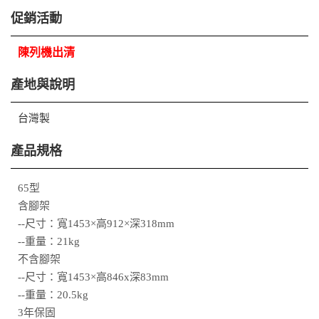
促銷活動
陳列機出清
產地與說明
台灣製
產品規格
65型
含腳架
--尺寸：寬1453×高912×深318mm
--重量：21kg
不含腳架
--尺寸：寬1453×高846x深83mm
--重量：20.5kg
3年保固