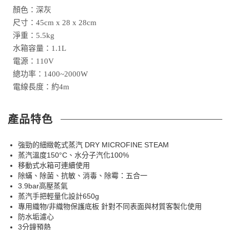
顏色：深灰
尺寸：45cm x 28 x 28cm
淨重：5.5kg
水箱容量：1.1L
電源：110V
總功率：1400~2000W
電線長度：約4m
產品特色
強勁的細緻乾式蒸汽 DRY MICROFINE STEAM
蒸汽溫度150°C、水分子汽化100%
移動式水箱可連續使用
除蟎、除菌、抗敏、消毒、除霉：五合一
3.9bar高壓蒸氣
蒸汽手把輕量化設計650g
專用織物/非織物保護底板 針對不同表面與材質客製化使用
防水垢濾心
3分鐘預熱