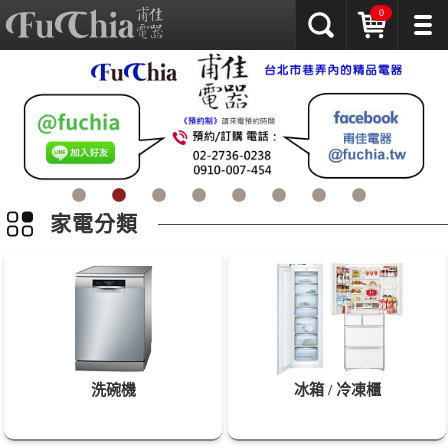
0
家電分類
洗碗機
冰箱 / 冷凍櫃