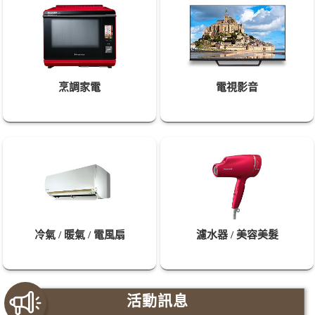
烹調家電
電視影音
冷氣 / 暖氣 / 電風扇
濾水器 / 美容美髮
活
動
訊
息