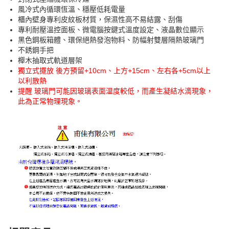
風冷式內循環恆溫、穩壓低耗電量
櫃內壁身專利皮紋板材質，保濕性高不易結露、刮傷
專利耐壓溫控面板、微電腦按鍵式溫度設定、液晶數位顯示
黑色鋼板箱體、環保絕熱發泡物料、防幅射雙層隔熱玻璃門
不銹鋼手把
櫸木抽取式軌道層架
獨立式擺放 後方預留+10cm、上方+15cm、左右各+5cm以上
以利散熱
提醒 玻璃門可能因玻璃表面溫度較低，而產生凝結水滴現象，
此為正常物理現象。