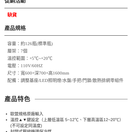
促銷活動
缺貨
產品規格
容量：約126瓶(標準瓶)
層架：7個
溫控範圍：+5℃~+20℃
電壓：110V/60HZ
尺寸：寬600×深700×高1600mm
配備：調整基座/LED照明燈/水盤/手把/門鎖/散熱排網零組件
產品特色
歐盟規格原廠輸入
溫控▲▼鍵設定（上層低溫區 5~12℃、下層高溫區12~20℃）
(不可設定同溫度)
封閉式壓縮機環保冷媒