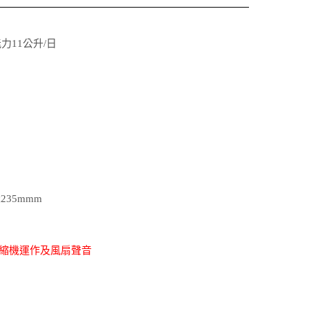
能力11公升/日
235mmm
壓縮機運作及風扇聲音