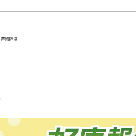
，持續除濕
擔