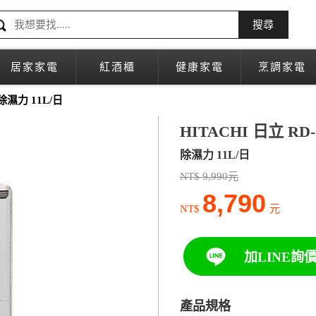
搜尋
居家家電
紅酒櫃
健康家電
烹調家電
 除濕力 11L/日
HITACHI 日立 RD
除濕力 11L/日
NT$ 9,990元
8,790
NT$
元
加LINE詢
產品規格