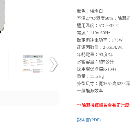
顏色：璀璨白
室溫27°C/濕度60%：除濕
適用溫度：5°C～35°C
電源：110v 60Hz
額定消耗電功率：173W
能源因數值：2.65L/kWh
年耗電量：93度/年
水箱容量：約5公升
採用環保冷煤R-134a
重量：15.5 kg
外型尺寸：寬365×高625×深
一級能源效率
**除濕機運轉皆會有正常
說明書(PDF)