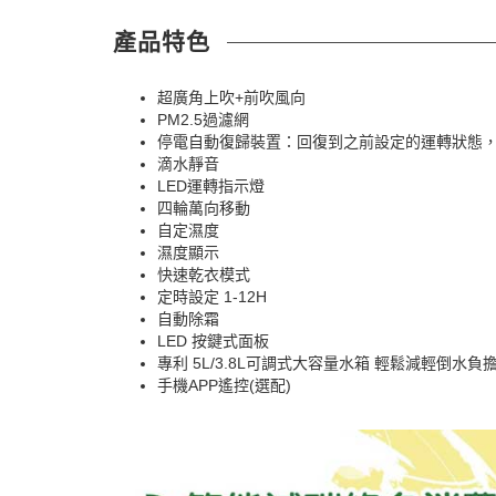
產品特色
超廣角上吹+前吹風向
PM2.5過濾網
停電自動復歸裝置：回復到之前設定的運轉狀態
滴水靜音
LED運轉指示燈
四輪萬向移動
自定濕度
濕度顯示
快速乾衣模式
定時設定 1-12H
自動除霜
LED 按鍵式面板
專利 5L/3.8L可調式大容量水箱 輕鬆減輕倒水負
手機APP遙控(選配)