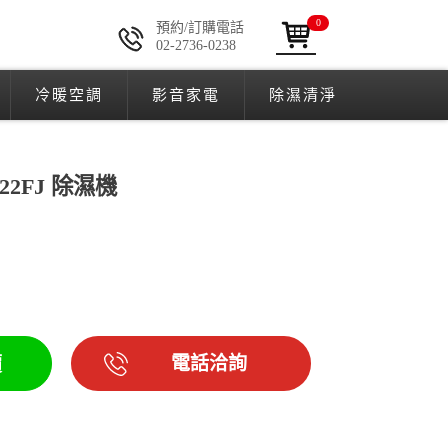
0
預約/訂購電話
02-2736-0238
冷暖空調
影音家電
除濕清淨
-22FJ 除濕機
電話洽詢
價