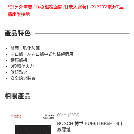
*您另外需要 (1) 櫥櫃檯面開孔[嵌入安裝] (2) 220V電源T型
插座附接地
產品特色
爐面：強化玻璃
三口爐，左右口爐中式炒鍋架適用
鑄鐵爐架
9段精準火力
旋鈕點火
安全熄火裝置
相關產品
60cm (220V)
BOSCH 博世 PUE611BB5E 四口
感應爐