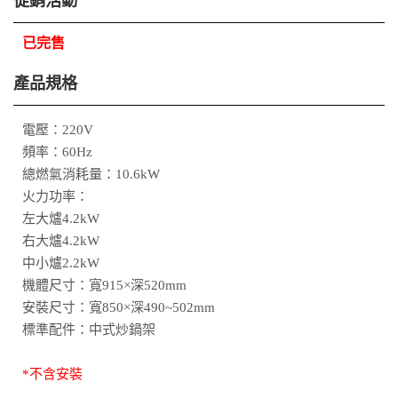
促銷活動
已完售
產品規格
電壓：220V
頻率：60Hz
總燃氣消耗量：10.6kW
火力功率：
左大爐4.2kW
右大爐4.2kW
中小爐2.2kW
機體尺寸：寬915×深520mm
安裝尺寸：寬850×深490~502mm
標準配件：中式炒鍋架
*不含安裝