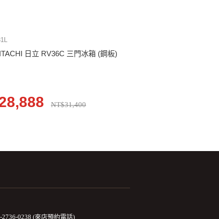
31L
ITACHI 日立 RV36C 三門冰箱 (鋼板)
28,888
NT$31,400
2-2736-0238 (來店預約電話)