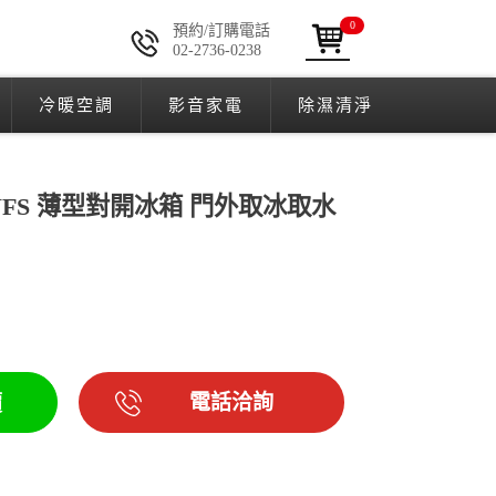
0
預約/訂購電話
02-2736-0238
冷暖空調
影音家電
除濕清淨
IYNFS 薄型對開冰箱 門外取冰取水
電話洽詢
價