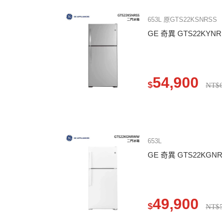
653L 原GTS22KSNRSS
GE 奇異 GTS22KY
54,900
$
NT$6
653L
GE 奇異 GTS22KG
49,900
$
NT$5