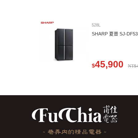
528L
SHARP 夏普 SJ-DF5
45,900
$
NT$4