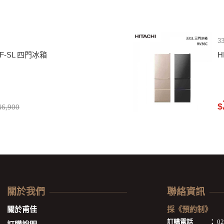
3
3F-SL 四門冰箱
H
$
6,900
關於我們
聯絡資訊
關於甫佳
採《預約制》
訂購電話
：
0