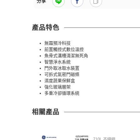
分享
產品特色
無霜預冷科技
前置觸控式數位溫控
魚骨式溝槽清潔無死角
智慧淨水系統
門外取冰取水裝置
可拆式氣密門磁條
濕度蔬果保鮮盒
強化玻璃層架
多重冷卻循環系統
相關產品
710L 不鏽鋼