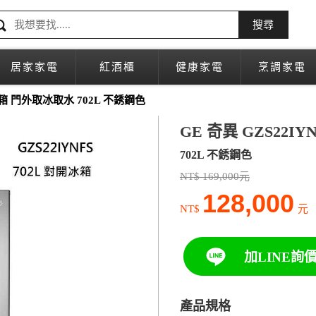
搜尋
居家家電
紅酒櫃
健康家電
烹調家電
冰箱 門外取冰取水 702L 不銹鋼色
GE 奇異 GZS22
702L 不銹鋼色
NT$ 169,000元
128,000
NT$
元
加LINE詢
產品規格