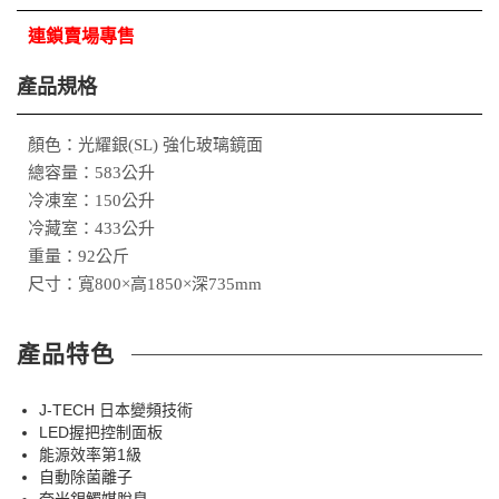
連鎖賣場專售
產品規格
顏色：光耀銀(SL) 強化玻璃鏡面
總容量：583公升
冷凍室：150公升
冷藏室：433公升
重量：92公斤
尺寸：寬800×高1850×深735mm
產品特色
J-TECH 日本變頻技術
LED握把控制面板
能源效率第1級
自動除菌離子