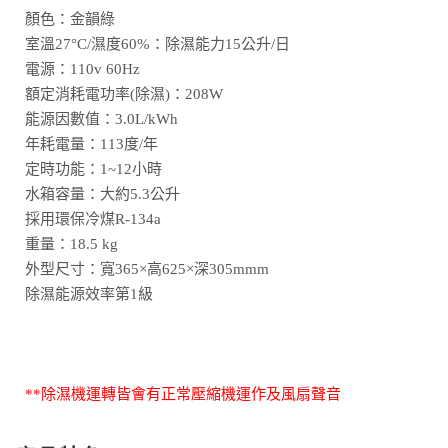
顏色：金韻綠
室溫27°C/濕度60%：除濕能力15公升/日
電源：110v 60Hz
額定消耗電功率(除濕)：208W
能源因數值：3.0L/kWh
年耗電量：113度/年
定時功能：1~12小時
水箱容量：大約5.3公升
採用環保冷煤R-134a
重量：18.5 kg
外型尺寸：寬365×高625×深305mmm
除濕能源效率第1級
**除濕機運轉皆會有正常壓縮機運作及風扇聲音