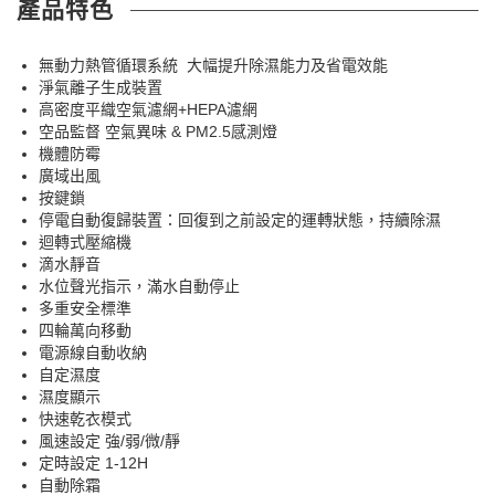
產品特色
無動力熱管循環系統 大幅提升除濕能力及省電效能
淨氣離子生成裝置
高密度平織空氣濾網+HEPA濾網
空品監督 空氣異味 & PM2.5感測燈
機體防霉
廣域出風
按鍵鎖
停電自動復歸裝置：回復到之前設定的運轉狀態，持續除濕
迴轉式壓縮機
滴水靜音
水位聲光指示，滿水自動停止
多重安全標準
四輪萬向移動
電源線自動收納
自定濕度
濕度顯示
快速乾衣模式
風速設定 強/弱/微/靜
定時設定 1-12H
自動除霜