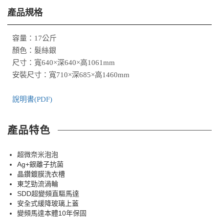
產品規格
容量：17公斤
顏色：髮絲銀
尺寸：寬640×深640×高1061mm
安裝尺寸：寬710×深685×高1460mm
說明書(PDF)
產品特色
超微奈米泡泡
Ag+銀離子抗菌
晶鑽鍍膜洗衣槽
東芝勁流渦輪
SDD超變頻直驅馬達
安全式緩降玻璃上蓋
變頻馬達本體10年保固