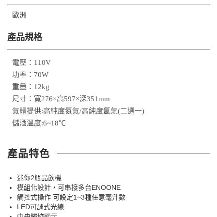
歐洲
產品規格
電壓：110V
功率：70W
重量：12kg
尺寸：寬276×高597×深351mm
氣體提供:高純度氮氣/高純度氬氣(二選一)
儲酒溫度:6~18℃
產品特色
迷你2瓶品飲機
模組化設計，可串接多台ENOONE
觸控式操作 可設定1~3種任意毫升數
LED可調式光線
中央觸控顯示