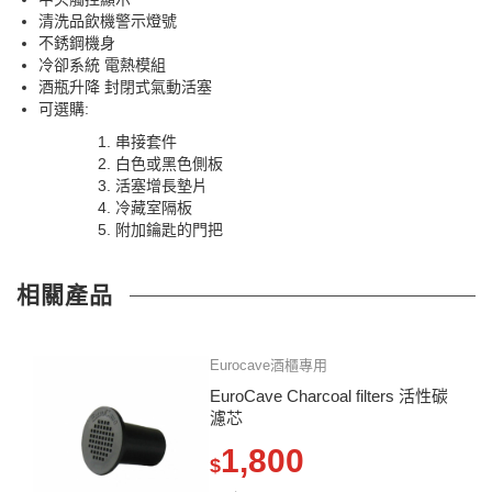
清洗品飲機警示燈號
不銹鋼機身
冷卻系統 電熱模組
酒瓶升降 封閉式氣動活塞
可選購:
串接套件
白色或黑色側板
活塞增長墊片
冷藏室隔板
附加鑰匙的門把
相關產品
Eurocave酒櫃專用
EuroCave Charcoal filters 活性碳
濾芯
1,800
$