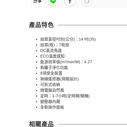
分享
產品特色
扇葉直徑吋別(公分)：14 吋(35)
扇葉(枚)：7枚扇
DC直流馬達
ECO溫度感知
能源效率值(m³/min/W)：4.27
負離子淨化功能
8項安全裝置
無線遙控器(飛梭設計)
可拆式收納
微電腦自然風
定時：1-7小時(定時開/關機)
變壓器內藏
全新操作面板
相關產品