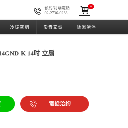
0
預約/訂購電話
02-2736-0238
冷暖空調
影音家電
除濕清淨
H14GND-K 14吋 立扇
電話洽詢
價