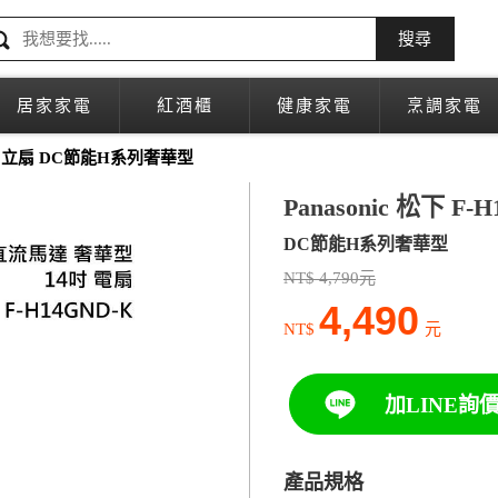
搜尋
居家家電
紅酒櫃
健康家電
烹調家電
4吋 立扇 DC節能H系列奢華型
Panasonic 松下 F-
DC節能H系列奢華型
NT$ 4,790元
4,490
NT$
元
加LINE詢
產品規格