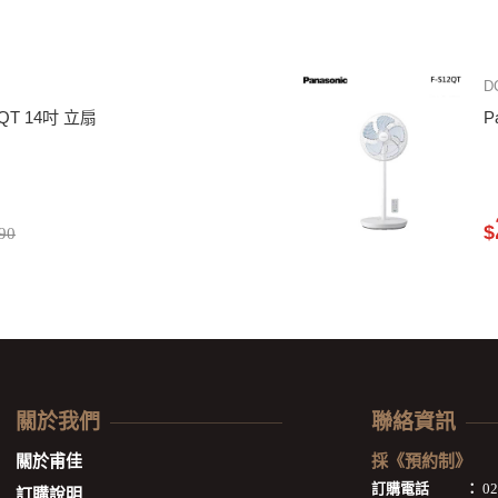
D
4QT 14吋 立扇
P
$
90
關於我們
聯絡資訊
關於甫佳
採《預約制》
訂購電話
：
0
訂購說明