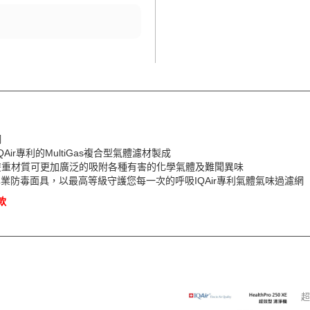
網
r專利的MultiGas複合型氣體濾材製成
雙重材質可更加廣泛的吸附各種有害的化學氣體及難聞異味
50個專業防毒面具，以最高等級守護您每一次的呼吸IQAir專利氣體氣味過濾網
款