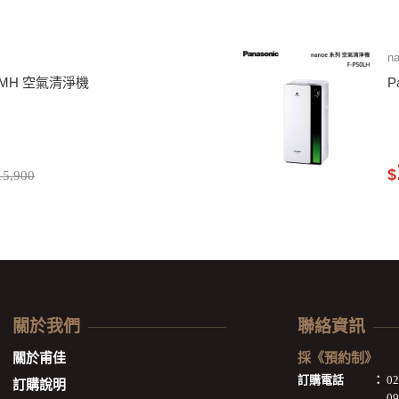
n
P75MH 空氣清淨機
P
$
5,900
關於我們
聯絡資訊
關於甫佳
採《預約制》
訂購電話
：
0
訂購說明
09