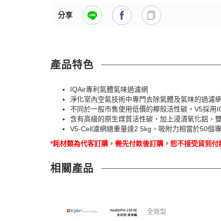
分享
產品特色
IQAir專利氣體氣味過濾網
淨化室內空氣技術中專門去除氣體及氣味的過濾
不同於一般市售使用低價的椰殼活性碳，V5採用IQAi
含有高級的原生煤質活性碳，加上浸漬氧化鋁，
V5-Cell濾網總重量達2.5kg，吸附力相當於
*耗材類為代客訂購，需先付款後訂購，恕不接受貨到付
相關產品
全效型