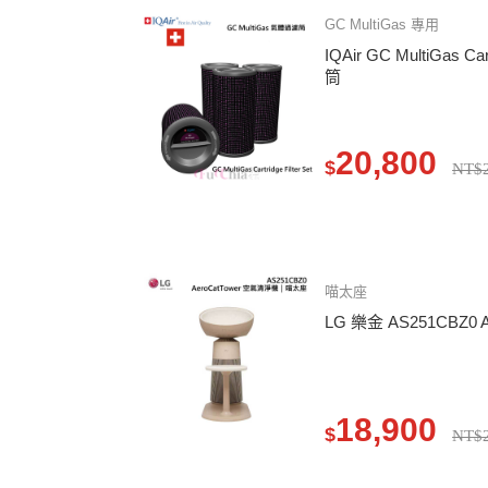
GC MultiGas 專用
IQAir GC MultiGas Ca
筒
20,800
$
NT$2
喵太座
LG 樂金 AS251CBZ0 
18,900
$
NT$2