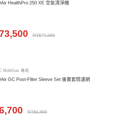
QAir HealthPro 250 XE 空氣清淨機
73,500
NT$75,000
C MultiGas 專用
QAir GC Post-Filter Sleeve Set 後置套筒濾網
6,700
NT$6,900