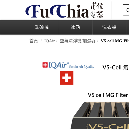
洗碗機
冰箱
洗衣機
首頁
IQAir
空氣清淨機/加濕器
V5 cell MG 