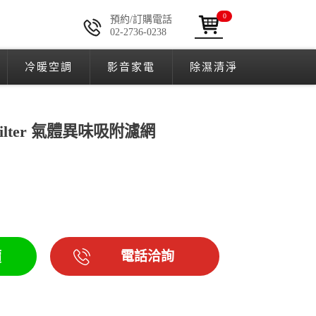
0
預約/訂購電話
02-2736-0238
冷暖空調
影音家電
除濕清淨
MG Filter 氣體異味吸附濾網
電話洽詢
價