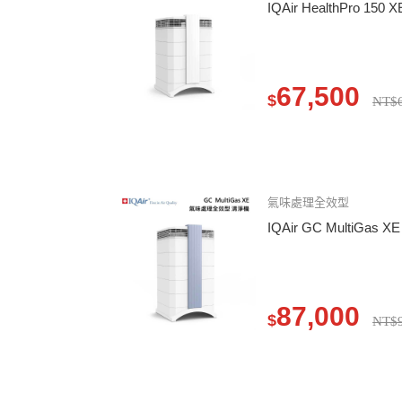
IQAir HealthPro 1
67,500
$
NT$6
氣味處理全效型
IQAir GC MultiGas
87,000
$
NT$9