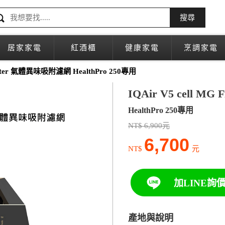
搜尋
居家家電
紅酒櫃
健康家電
烹調家電
Filter 氣體異味吸附濾網 HealthPro 250專用
IQAir V5 cell 
HealthPro 250專用
NT$ 6,900元
6,700
NT$
元
加LINE詢
產地與說明