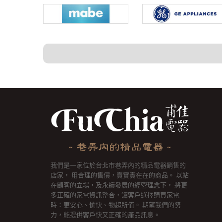
我們是一家位於台北市巷弄內的精品電器銷售的
店家， 用合理的售價，賣實實在在的商品。 以站
在顧客的立場，及永續發展的經營理念下， 將更
多正確的家電資訊整合，讓客戶選擇購買家電
時：更安心、愉快、物超所值。 期望我們的努
力，能提供客戶快又正確的產品訊息。