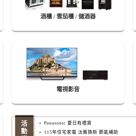
酒櫃 / 雪茄櫃 / 儲酒器
電視影音
活
Panasonic 夏日有禮賞
動
115年住宅家電 汰舊換新 節能補助