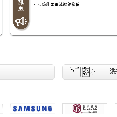
訊
買節能家電減徵貨物稅
息
洗