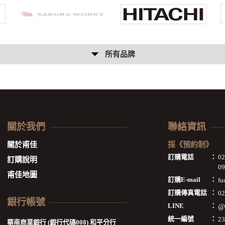
所有品牌
關於我們
聯絡資訊
關於甫佳
採《預約制》
訂購電話
：
0
訂購說明
09
甫佳地圖
訂購E-mail
：
fu
訂購傳真電話
：
02
銀行帳號
LINE
：
@
統一編號
：
2
華南商業銀行 (銀行代碼008) 和平分行