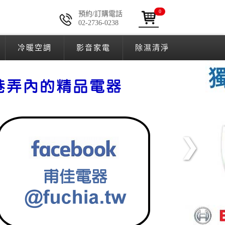
0
預約/訂購電話
02-2736-0238
冷暖空調
影音家電
除濕清淨