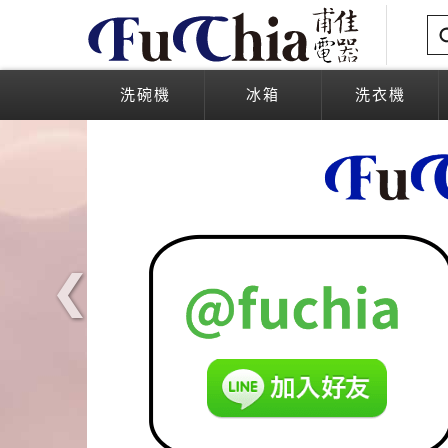
洗碗機
冰箱
洗衣機