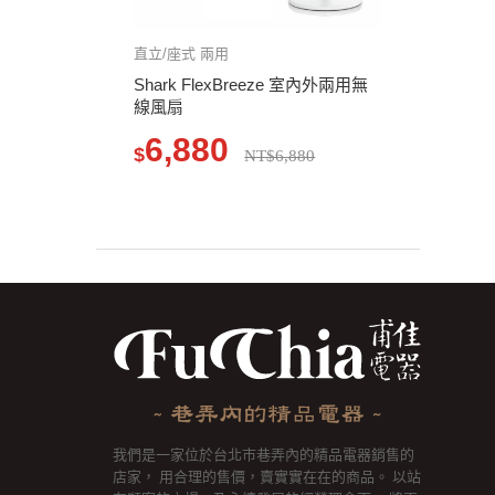
直立/座式 兩用
Shark FlexBreeze 室內外兩用無
線風扇
6,880
$
NT$6,880
我們是一家位於台北市巷弄內的精品電器銷售的
店家， 用合理的售價，賣實實在在的商品。 以站