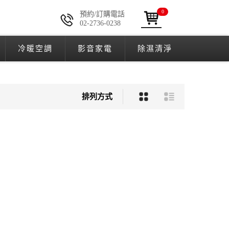
0
預約/訂購電話
02-2736-0238
冷暖空調
影音家電
除濕清淨
排列方式