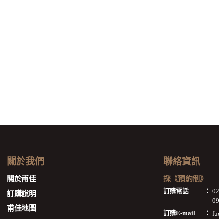
關於我們
聯絡資訊
關於甫佳
採《預約制》
訂購電話
：
0
訂購說明
09
甫佳地圖
訂購E-mail
：
fu