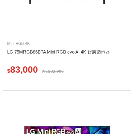
Mini RGB 4K
LG 75MRGB86BTA Mini RGB evo AI 4K 智慧顯示器
83,000
$
NT$83,900