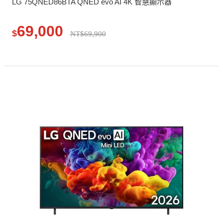
LG 75QNED86BTA QNED evo AI 4K 智慧顯示器
69,000
$
NT$69,900