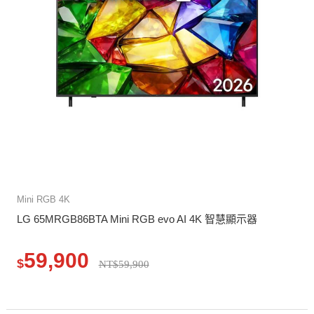
Mini RGB 4K
LG 65MRGB86BTA Mini RGB evo AI 4K 智慧顯示器
59,900
$
NT$59,900