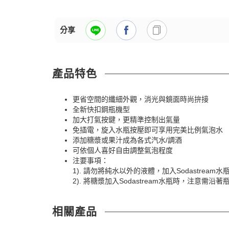
分享
產品特色
更省空間的纖細外觀，消光與鏡面時尚拚接
全新快扣鋼瓶機型
加大打氣按鍵，更精準控制出氣量
免插電，旋入水瓶按壓即可享用完美比例氣泡水
添加糖漿或果汁成為各式汽水/調酒
可依個人喜好自由調整氣泡程度
注要事項：
1). 請勿將純水以外的液體，加入Sodastre
2). 將糖漿加入Sodastream水瓶時，注意需沿
相關產品