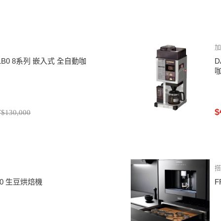
81B0 8系列 嵌入式 全自動咖
D
$
$130,000
搭
130 生豆烘焙機
F