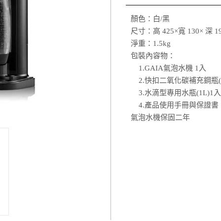
顏色：白/黑
尺寸：高 425×寬 130× 深 1
淨重：1.5kg
包裝內容物：
1.GAIA氣泡水機 1入
2.快扣二氧化碳補充鋼瓶(42
3.水滴型專用水瓶(1L)1入
4.產品使用手冊與保證書
氣泡水機保固二年