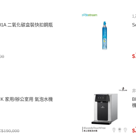
1
001001A 二氧化碳盒裝快扣鋼瓶
S
$
00
 BLACK 家用/辦公室用 氣泡水機
B
$
T$190,000