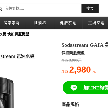
搜尋
居家家電
紅酒櫃
健康家電
烹調家電
泡水機 快扣鋼瓶機型
Sodastream GAI
快扣鋼瓶機型
NT$ 3,990元
2,980
NT$
元
加LINE詢
產品規格