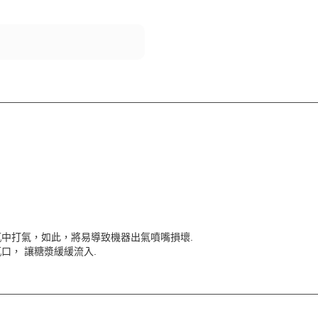
am水瓶中打氣，如此，將易導致機器出氣噴嘴損壞.
著瓶口， 讓糖漿緩緩流入.