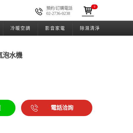
0
預約/訂購電話
02-2736-0238
冷暖空調
影音家電
除濕清淨
A 氣泡水機
電話洽詢
價