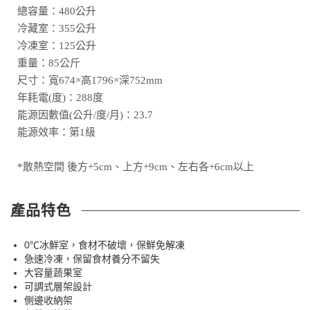
總容量：480公升
冷藏室：355公升
冷凍室：125公升
重量：85公斤
尺寸：寬674×高1796×深752mm
年耗電(度)：288度
能源因數值(公升/度/月)：23.7
能源效率：第1級
*散熱空間 後方+5cm、上方+9cm、左右各+6cm以上
產品特色
0℃冰鮮室，食材不破壞，保鮮免解凍
急速冷凍，保留食材養分不留失
大容量蔬果室
可調式層架設計
側邊收納架